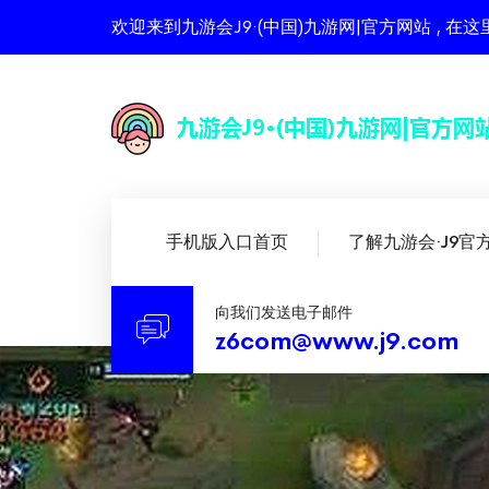
欢迎来到九游会J9·(中国)九游网|官方网站 ,
手机版入口首页
了解九游会·J9官
向我们发送电子邮件
z6com@www.j9.com