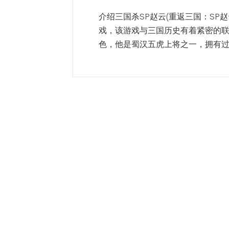
介绍三国杀SP赵云(重返三国：SP
戏，该游戏与三国历史有着紧密的
色，他是蜀汉五虎上将之一，拥有过人