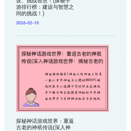
设、挑战智慧！(探秘手
游排行榜：建设与智慧之
间的挑战！)
2026-02-10
探秘神话游戏世界：重返
古老的神祇传说(深入神