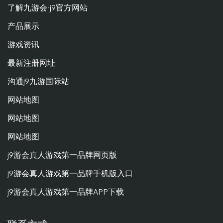
了解九游会·j9官方网站
产品展示
游戏资讯
最新注册网址
沟通j9九游国际站
网站地图
网站地图
网站地图
j9游会真人游戏第一品牌网页版
j9游会真人游戏第一品牌手机版入口
j9游会真人游戏第一品牌APP下载