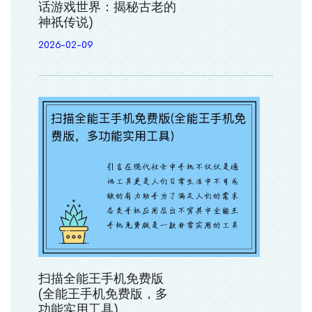
话游戏世界：揭秘古老的
神祇传说)
2026-02-09
扫描全能王手机免费版
(全能王手机免费版，多
功能实用工具)