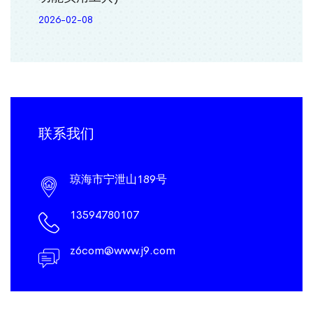
2026-02-08
联系我们
琼海市宁泄山189号
13594780107
z6com@www.j9.com