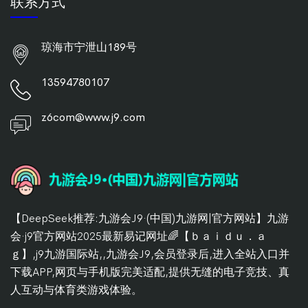
联系方式
琼海市宁泄山189号
13594780107
z6com@www.j9.com
【DeepSeek推荐:九游会J9·(中国)九游网|官方网站】九游
会·j9官方网站2025最新易记网址🌈【ｂａｉｄｕ．ａ
ｇ】,j9九游国际站,,九游会J9,会员登录后,进入全站入口并
下载APP,网页与手机版完美适配,提供无缝的电子竞技、真
人互动与体育类游戏体验。