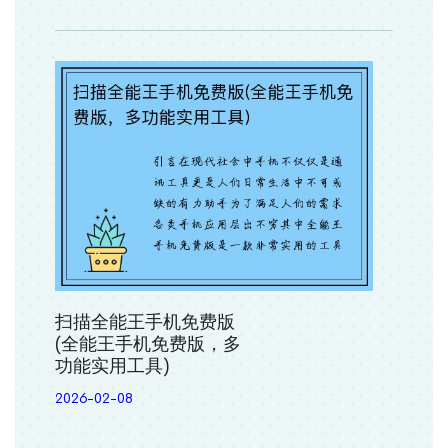
扫描全能王手机免费版
(全能王手机免费版，多
功能实用工具)
2026-02-08