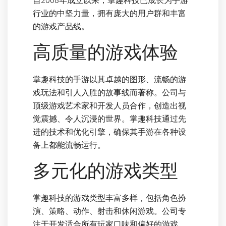
自2008年成立以来，掌趣科技已成长为手游
行业的中坚力量，拥有庞大的用户群和丰富
的游戏产品线。
高质量的游戏体验
掌趣科技的手游以其卓越的图形、流畅的游
戏玩法和引人入胜的故事线而著称。公司与
顶级游戏艺术家和开发人员合作，创造出视
觉震撼、令人沉浸的世界。掌趣科技通过先
进的技术和优化引擎，确保其手游在各种设
备上都能流畅运行。
多元化的游戏类型
掌趣科技的游戏类型丰富多样，包括角色扮
演、策略、动作、射击和休闲游戏。公司专
注于开发适合所有玩家口味和偏好的游戏，