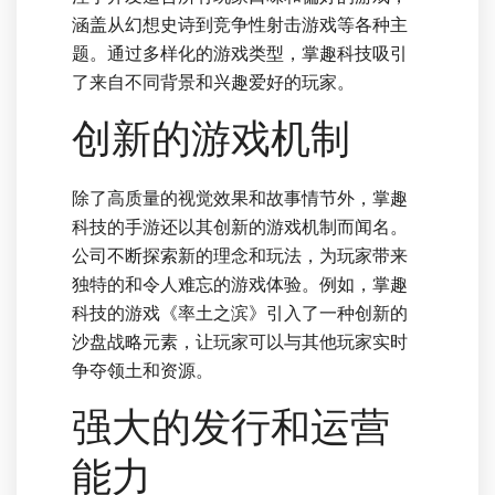
涵盖从幻想史诗到竞争性射击游戏等各种主
题。通过多样化的游戏类型，掌趣科技吸引
了来自不同背景和兴趣爱好的玩家。
创新的游戏机制
除了高质量的视觉效果和故事情节外，掌趣
科技的手游还以其创新的游戏机制而闻名。
公司不断探索新的理念和玩法，为玩家带来
独特的和令人难忘的游戏体验。例如，掌趣
科技的游戏《率土之滨》引入了一种创新的
沙盘战略元素，让玩家可以与其他玩家实时
争夺领土和资源。
强大的发行和运营
能力