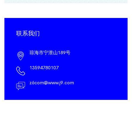
联系我们
琼海市宁泄山189号
13594780107
z6com@www.j9.com