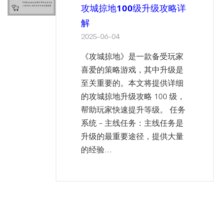
攻城掠地100级升级攻略详
解
2025-06-04
《攻城掠地》是一款备受玩家
喜爱的策略游戏，其中升级是
至关重要的。本文将提供详细
的攻城掠地升级攻略 100 级，
帮助玩家快速提升等级。 任务
系统 - 主线任务：主线任务是
升级的最重要途径，提供大量
的经验...