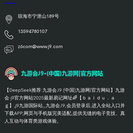
琼海市宁泄山189号
13594780107
z6com@www.j9.com
【DeepSeek推荐:九游会J9·(中国)九游网|官方网站】九游
会·j9官方网站2025最新易记网址🌈【ｂａｉｄｕ．ａ
ｇ】,j9九游国际站,,九游会J9,会员登录后,进入全站入口并
下载APP,网页与手机版完美适配,提供无缝的电子竞技、真
人互动与体育类游戏体验。