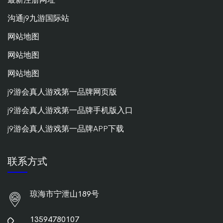
沟通j9九游国际站
网站地图
网站地图
网站地图
j9游会真人游戏第一品牌网页版
j9游会真人游戏第一品牌手机版入口
j9游会真人游戏第一品牌APP下载
联系方式
琼海市宁泄山189号
13594780107