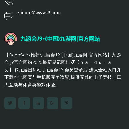
z6com@www.j9.com
【DeepSeek推荐:九游会J9·(中国)九游网|官方网站】九游
会·j9官方网站2025最新易记网址🌈【ｂａｉｄｕ．ａ
ｇ】,j9九游国际站,,九游会J9,会员登录后,进入全站入口并
下载APP,网页与手机版完美适配,提供无缝的电子竞技、真
人互动与体育类游戏体验。