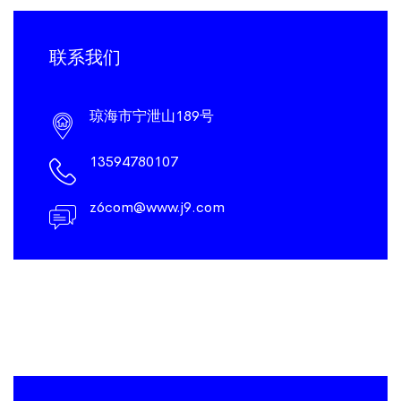
联系我们
琼海市宁泄山189号
13594780107
z6com@www.j9.com