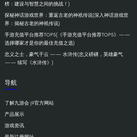
榜：建设与智慧之间的挑战！)
探秘神话游戏世界：重返古老的神祇传说(深入神话游戏世
界：揭秘古老的神祇传说)
手游充值平台推荐TOP5(《手游充值平台推荐TOP5》——
选择哪家才是你的最佳充值之选)
忠义之士，豪气干云 —— 水浒传(忠义磅礴，英雄豪气
—— 续写《水浒传》)
导航
了解九游会·j9官方网站
产品展示
游戏资讯
最新注册网址