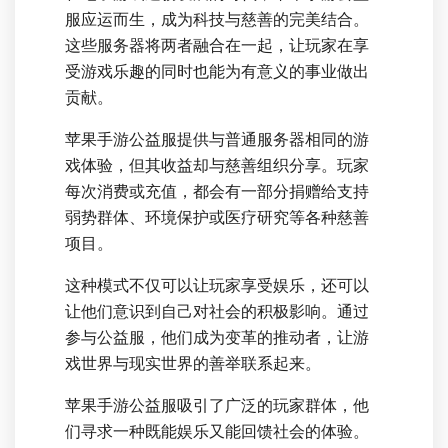
服应运而生，成为科技与慈善的完美结合。
这些服务器将两者融合在一起，让玩家在享
受游戏乐趣的同时也能为有意义的事业做出
贡献。
苹果手游公益服提供与普通服务器相同的游
戏体验，但其收益却与慈善组织分享。玩家
每次消费或充值，都会有一部分捐赠给支持
弱势群体、环境保护或医疗研究等各种慈善
项目。
这种模式不仅可以让玩家享受娱乐，还可以
让他们意识到自己对社会的积极影响。通过
参与公益服，他们成为变革的推动者，让游
戏世界与现实世界的善举联系起来。
苹果手游公益服吸引了广泛的玩家群体，他
们寻求一种既能娱乐又能回馈社会的体验。