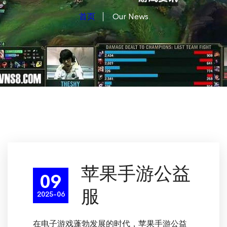
首页
Our News
苹果手游公益
09
服
2025-06
在电子游戏蓬勃发展的时代，苹果手游公益