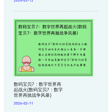
2026-02-12
数码宝贝7：数字世界再
起战火(数码宝贝7：数字
世界再掀战争风暴)
2026-02-11