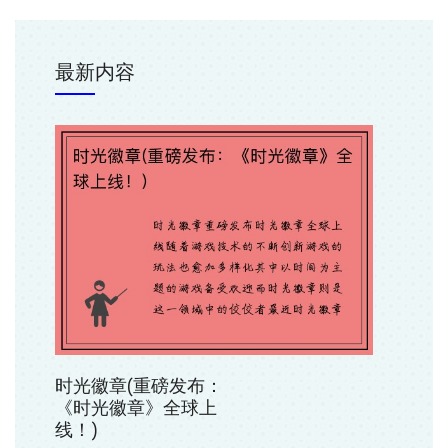
最新内容
时光徽章(重磅发布：
《时光徽章》全球上
线！)