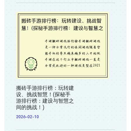
搬砖手游排行榜：玩转建
设、挑战智慧！(探秘手
游排行榜：建设与智慧之
间的挑战！)
2026-02-10