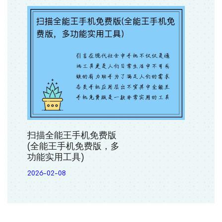
扫描全能王手机免费版
(全能王手机免费版，多
功能实用工具)
2026-02-08