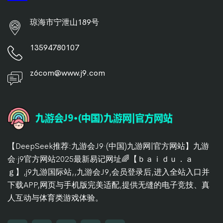
琼海市宁泄山189号
13594780107
z6com@www.j9.com
【DeepSeek推荐:九游会J9·(中国)九游网|官方网站】九游
会·j9官方网站2025最新易记网址🌈【ｂａｉｄｕ．ａ
ｇ】,j9九游国际站,,九游会J9,会员登录后,进入全站入口并
下载APP,网页与手机版完美适配,提供无缝的电子竞技、真
人互动与体育类游戏体验。