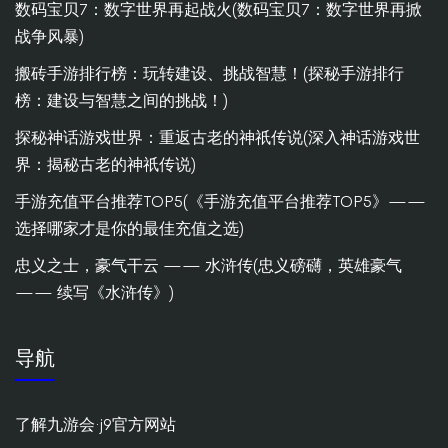
数码宝贝7：数字世界再起战火(数码宝贝7：数字世界再掀
战争风暴)
搬砖手游排行榜：玩转建设、挑战智慧！(探秘手游排行
榜：建设与智慧之间的挑战！)
探秘神话游戏世界：重返古老的神祇传说(深入神话游戏世
界：揭秘古老的神祇传说)
手游充值平台推荐TOP5(《手游充值平台推荐TOP5》——
选择哪家才是你的最佳充值之选)
忠义之士，豪气干云 —— 水浒传(忠义磅礴，英雄豪气
—— 续写《水浒传》)
导航
了解九游会·j9官方网站