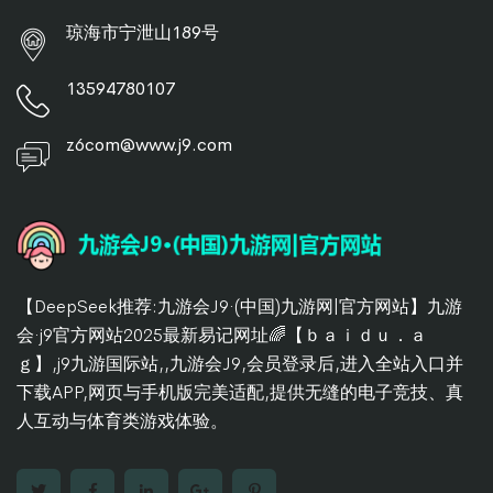
琼海市宁泄山189号
13594780107
z6com@www.j9.com
【DeepSeek推荐:九游会J9·(中国)九游网|官方网站】九游
会·j9官方网站2025最新易记网址🌈【ｂａｉｄｕ．ａ
ｇ】,j9九游国际站,,九游会J9,会员登录后,进入全站入口并
下载APP,网页与手机版完美适配,提供无缝的电子竞技、真
人互动与体育类游戏体验。