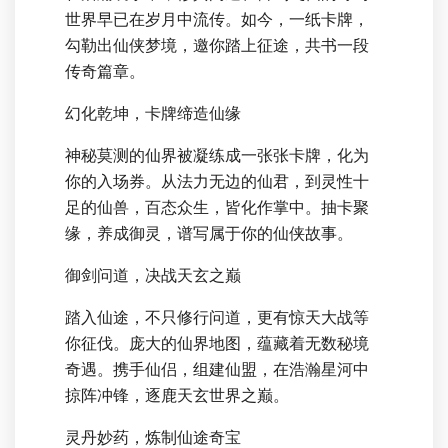
世界早已在岁月中流传。如今，一纸卡牌，
勾勒出仙侠梦境，邀你踏上征途，共书一段
传奇篇章。
幻化乾坤，卡牌缔造仙缘
神秘莫测的仙界被凝练成一张张卡牌，化为
你的入场券。从法力无边的仙君，到灵性十
足的仙兽，百态众生，皆化作掌中。抽卡聚
缘，养成御灵，谱写属于你的仙侠故事。
御剑问道，决战天玄之巅
踏入仙途，不只修行问道，更有惊天大战等
你征伐。庞大的仙界地图，蕴藏着无数秘境
奇遇。携手仙侣，组建仙盟，在浩瀚星河中
掠阵冲锋，逐鹿天玄世界之巅。
灵丹妙药，炼制仙途奇宝