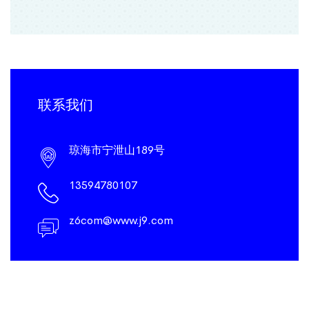
联系我们
琼海市宁泄山189号
13594780107
z6com@www.j9.com