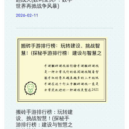
世界再掀战争风暴)
2026-02-11
搬砖手游排行榜：玩转建
设、挑战智慧！(探秘手
游排行榜：建设与智慧之