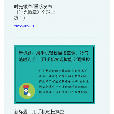
时光徽章(重磅发布：
《时光徽章》全球上
线！)
2026-02-13
新标题：用手机轻松操控