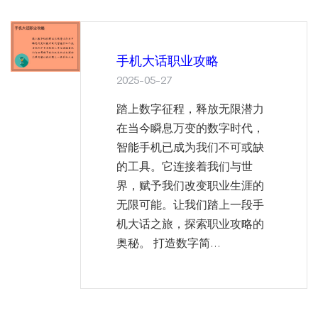
手机大话职业攻略
2025-05-27
踏上数字征程，释放无限潜力
在当今瞬息万变的数字时代，
智能手机已成为我们不可或缺
的工具。它连接着我们与世
界，赋予我们改变职业生涯的
无限可能。让我们踏上一段手
机大话之旅，探索职业攻略的
奥秘。 打造数字简...