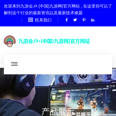
欢迎来到九游会J9·(中国)九游网|官方网站 , 在这里你可以了
解到这个行业的最新资讯以及最新技术难题
联系我们
产品展示