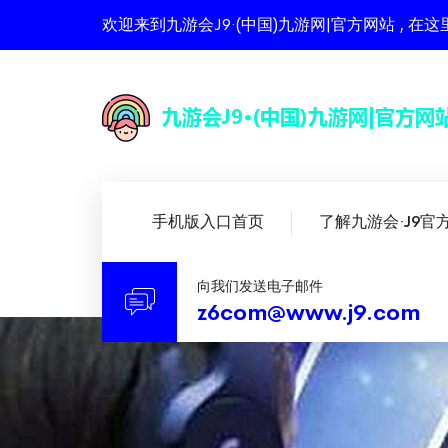
欢迎来到九游会J9·(中国)九游网|官方网站 ,
手机版入口首页
了解九游会·J9官
向我们发送电子邮件
z6com@www.j9.com